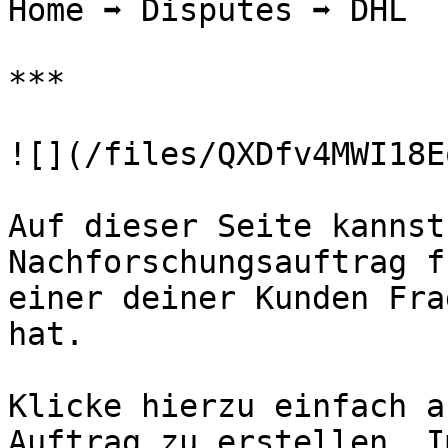
Home ➡️ Disputes ➡️ DHL

***

![](/files/QXDfv4MWI18E
Auf dieser Seite kannst
Nachforschungsauftrag f
einer deiner Kunden Fra
hat.

Klicke hierzu einfach a
Auftrag zu erstellen. I